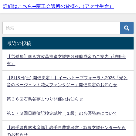
詳細はこちら➡商工会議所の皆様へ（アクサ生命）
最近の投稿
【労働局】働き方改革推進支援等各種助成金のご案内（説明会
有）
【8月8日(土) 開催決定！】イーハトーブフォーラム2026「光と
音のページェント花火ファンタジー」開催決定のお知らせ
第３６回石鳥谷夢まつり開催のお知らせ
第１７３回日商簿記検定試験（１級）の合否発表について
【岩手県農林水産部】岩手県農業経営・就農支援センターから
のお知らせ