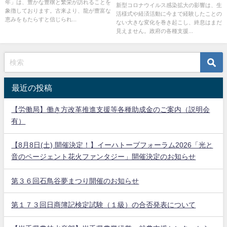
年」は、豊かな豊穣と繁栄が訪れることを
新型コロナウイルス感染拡大の影響は、生
象徴しております。古来より、龍が豊富な
活様式や経済活動に今まで経験したことの
恵みをもたらすと信じられ...
ない大きな変化を巻き起こし、終息はまだ
見えません。政府の各種支援...
最近の投稿
【労働局】働き方改革推進支援等各種助成金のご案内（説明会
有）
【8月8日(土) 開催決定！】イーハトーブフォーラム2026「光と
音のページェント花火ファンタジー」開催決定のお知らせ
第３６回石鳥谷夢まつり開催のお知らせ
第１７３回日商簿記検定試験（１級）の合否発表について