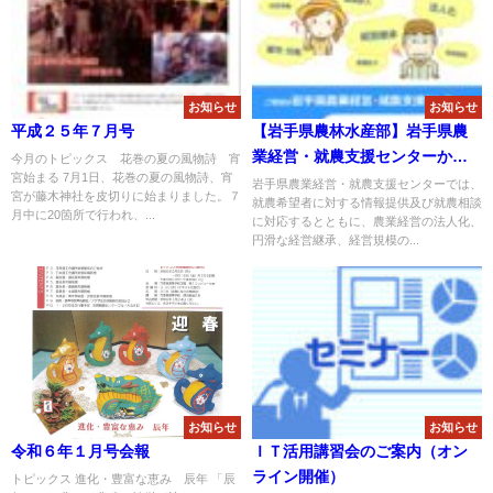
お知らせ
お知らせ
平成２５年７月号
【岩手県農林水産部】岩手県農
業経営・就農支援センターから
今月のトピックス 花巻の夏の風物詩 宵
宮始まる 7月1日、花巻の夏の風物詩、宵
のお知らせ
岩手県農業経営・就農支援センターでは、
宮が藤木神社を皮切りに始まりました。７
就農希望者に対する情報提供及び就農相談
月中に20箇所で行われ、...
に対応するとともに、農業経営の法人化、
円滑な経営継承、経営規模の...
お知らせ
お知らせ
令和６年１月号会報
ＩＴ活用講習会のご案内（オン
ライン開催）
トピックス 進化・豊富な恵み 辰年 「辰