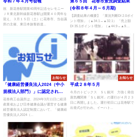
令和７年４月号会報
第６５回 花巻市景況調査結果
(令和８年４月～６月期)
祝 新花巻駅開業40周年記念セレモニー
ＪＲ東北新幹線新花巻駅は開業４０周年を
【調査結果の概要】 「業況判断DI 2.0ポイ
迎え、３月１５日（土）に花巻市、当会議
ント増加」（▲34.1→▲32.1） 「売上額
所の主催、東日本旅客鉄道...
DI 35.1ポイント増加」（▲44.9→▲9....
お知らせ
お知らせ
「健康経営優良法人2024（中小
平成２８年５月
規模法人部門）」に認定されま
今月のトピックス ＳＬ銀河 力強く発信
蒸気機関車「ＳＬ銀河」の運行が４月２３
した！
花巻商工会議所は、2024年3月11日に経済
日に再開しました。運行初日には花巻駅で
産業省および日本健康会議が運営する健康
出発式が行われ、イーハト...
経営優良法人認定制度において、「健康経
営優良法人2024（...