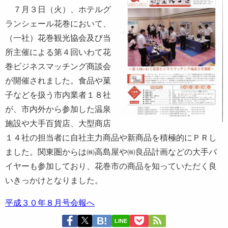
７月３日（火）、ホテルグ
ランシェール花巻において、
（一社）花巻観光協会及び当
所主催による第４回いわて花
巻ビジネスマッチング商談会
が開催されました。食品や菓
子などを扱う市内業者１８社
が、市内外から参加した温泉
施設や大手百貨店、大型商店
１４社の担当者に自社主力商品や新商品を積極的にＰＲし
ました。関東圏からは㈱高島屋や㈱良品計画などの大手バ
イヤーも参加しており、花巻市の商品を知っていただく良
いきっかけとなりました。
平成３０年８月号会報へ
LINE