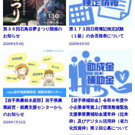
第３６回石鳥谷夢まつり開催の
第１７３回日商簿記検定試験
お知らせ
（１級）の合否発表について
2026年8月4日
2026年8月3日
【岩手県農林水産部】岩手県農
【岩手県補助金】令和８年度中
業経営・就農支援センターから
小企業者等賃上げ環境整備緊急
のお知らせ
支援事業費補助金通常枠（従来
枠）及びデジタル活用枠（省力
2026年7月31日
化投資枠）第２回公募について