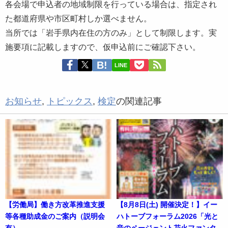
各会場で申込者の地域制限を行っている場合は、指定され
た都道府県や市区町村しか選べません。
当所では「岩手県内在住の方のみ」として制限します。実
施要項に記載しますので、仮申込前にご確認下さい。
LINE
お知らせ
,
トピックス
,
検定
の関連記事
【労働局】働き方改革推進支援
【8月8日(土) 開催決定！】イー
等各種助成金のご案内（説明会
ハトーブフォーラム2026「光と
有）
音のページェント花火ファンタ