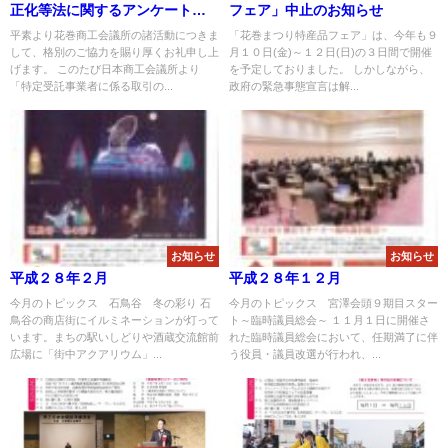
正化等法に関するアンケートに
フェア」中止のお知らせ
ついて
平素より花巻商工会議所の諸活動につきま
「花巻まつり特産品フェア」は、今年も９
して、格別のご協力を賜り厚くお礼申し上
月１０日(金)～１２日(日)の３日間で開催
げます。 このたび日本商工会議所より
を予定しておりました。 しかしながら、
「特定受託事業者に係る取引の...
政府の緊急事態宣言は解...
お知らせ
お知らせ
平成２８年２月
平成２８年１２月
今月のトピックス 石鳥谷 冬の彩り 石
今月のトピックス 宮澤会頭９期目スター
鳥谷の商店街にイルミネーションが灯って
ト～臨時議員総会～ １１月１日に開催さ
います。まちの駅いしどりや酒蔵交流館前
れた臨時議員総会において、任期満了に伴
広場に「街中アクアリウム」...
う役員・議員改選が行われ、...