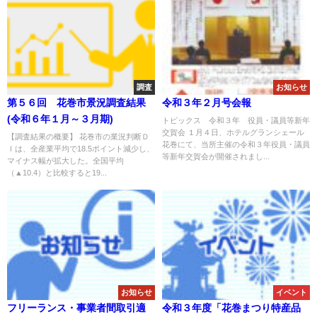
調査
お知らせ
第５６回 花巻市景況調査結果
令和３年２月号会報
(令和６年１月～３月期)
トピックス 令和３年 役員・議員等新年
交賀会 １月４日、ホテルグランシェール
【調査結果の概要】 花巻市の業況判断Ｄ
花巻にて、当所主催の令和３年役員・議員
Ｉは、全産業平均で18.5ポイント減少し、
等新年交賀会が開催されまし...
マイナス幅が拡大した。全国平均
（▲10.4）と比較すると19...
お知らせ
イベント
フリーランス・事業者間取引適
令和３年度「花巻まつり特産品