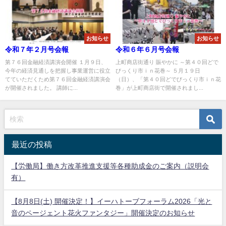
お知らせ
お知らせ
令和７年２月号会報
令和６年６月号会報
第７６回金融経済講演会開催 １月９日、
上町商店街通り 賑やかに ～第４０回どで
今年の経済見通しを把握し事業運営に役立
びっくり市ｉｎ花巻～ ５月１９日
てていただくため第７６回金融経済講演会
（日）、「第４０回どでびっくり市ｉｎ花
が開催されました。 講師に...
巻」が上町商店街で開催されまし...
最近の投稿
【労働局】働き方改革推進支援等各種助成金のご案内（説明会
有）
【8月8日(土) 開催決定！】イーハトーブフォーラム2026「光と
音のページェント花火ファンタジー」開催決定のお知らせ