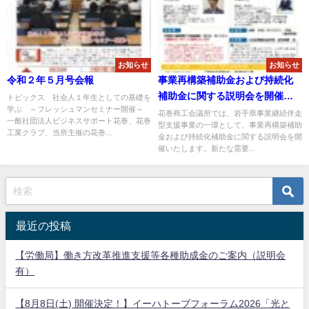
お知らせ
お知らせ
令和２年５月号会報
事業再構築補助金および持続化
補助金に関する説明会を開催い
トピックス 社会人１年生としての基礎を
学ぶ ～フレッシュマンセミナー開催～
たします！
花巻商工会議所では、岩手県事業継続伴走
一般社団法人ビジネスサポート花巻、花巻
型支援事業の一環として、事業再構築補助
工業クラブ、当所主催の花巻...
金および持続化補助金に関する説明会を開
催いたします。新たな需要...
最近の投稿
【労働局】働き方改革推進支援等各種助成金のご案内（説明会
有）
【8月8日(土) 開催決定！】イーハトーブフォーラム2026「光と