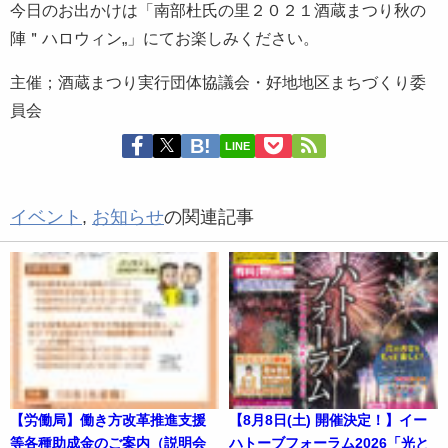
今日のお出かけは「南部杜氏の里２０２１酒蔵まつり秋の
陣＂ハロウィン„」にてお楽しみください。
主催；酒蔵まつり実行団体協議会・好地地区まちづくり委
員会
LINE
イベント
,
お知らせ
の関連記事
【労働局】働き方改革推進支援
【8月8日(土) 開催決定！】イー
等各種助成金のご案内（説明会
ハトーブフォーラム2026「光と