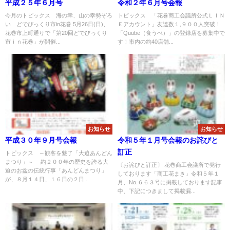
平成２５年６月号
令和２年６月号会報
今月のトピックス 海の幸、山の幸勢ぞろ
トピックス 「花巻商工会議所公式ＬＩＮ
い どでびっくり市in花巻 5月26日(日)、
Ｅアカウント」友達数１,９００人突破！
花巻市上町通りで「第20回どでびっくり
「Quube（食うべ）」の登録店を募集中で
市ｉｎ花巻」が開催...
す！市内の約40店舗...
お知らせ
お知らせ
平成３０年９月号会報
令和５年１月号会報のお詫びと
訂正
トピックス ～観客を魅了「大迫あんどん
まつり」～ 約２００年の歴史を誇る大
〔お詫びと訂正〕 花巻商工会議所で発行
迫のお盆の伝統行事「あんどんまつり」
しております「商工花まき」令和５年１
が、８月１４日、１６日の２日...
月、No.６６３号に掲載しております記事
中、下記につきまして掲載漏...