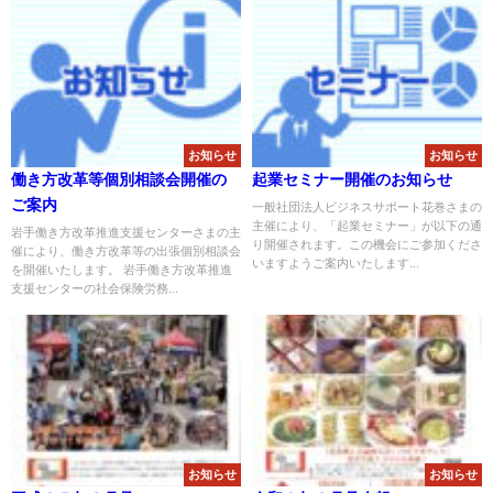
お知らせ
お知らせ
働き方改革等個別相談会開催の
起業セミナー開催のお知らせ
ご案内
一般社団法人ビジネスサポート花巻さまの
主催により、「起業セミナー」が以下の通
岩手働き方改革推進支援センターさまの主
り開催されます。この機会にご参加くださ
催により、働き方改革等の出張個別相談会
いますようご案内いたします...
を開催いたします。 岩手働き方改革推進
支援センターの社会保険労務...
お知らせ
お知らせ