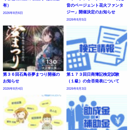
有）
音のページェント花火ファンタ
ジー」開催決定のお知らせ
2026年8月6日
2026年8月5日
第３６回石鳥谷夢まつり開催の
第１７３回日商簿記検定試験
お知らせ
（１級）の合否発表について
2026年8月4日
2026年8月3日