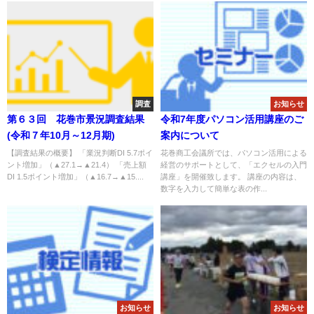
調査
お知らせ
第６３回 花巻市景況調査結果
令和7年度パソコン活用講座のご
(令和７年10月～12月期)
案内について
【調査結果の概要】 「業況判断DI 5.7ポイ
花巻商工会議所では、パソコン活用による
ント増加」（▲27.1→▲21.4） 「売上額
経営のサポートとして、「エクセルの入門
DI 1.5ポイント増加」（▲16.7→▲15....
講座」を開催致します。 講座の内容は、
数字を入力して簡単な表の作...
お知らせ
お知らせ