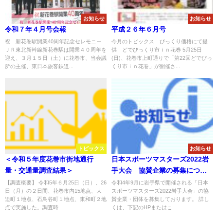
お知らせ
お知らせ
令和７年４月号会報
平成２６年６月号
祝 新花巻駅開業40周年記念セレモニー
今月のトピックス びっくり価格にて提
ＪＲ東北新幹線新花巻駅は開業４０周年を
供 どでびっくり市ｉｎ花巻 5月25日
迎え、３月１５日（土）に花巻市、当会議
(日)、花巻市上町通りで「第22回どでびっ
所の主催、東日本旅客鉄道...
くり市ｉｎ花巻」が開催さ...
トピックス
お知らせ
＜令和５年度花巻市街地通行
日本スポーツマスターズ2022岩
量・交通量調査結果＞
手大会 協賛企業の募集につい
て
【調査概要】 令和5年６月25日（日）、26
令和4年9月に岩手県で開催される「日本
日（月）の２日間、花巻市内15地点、大
スポーツマスターズ2022岩手大会」の協
迫町１地点、石鳥谷町１地点、東和町２地
賛企業・団体を募集しております。 詳し
点で実施した。調査時...
くは、下記のHPまたはこ...