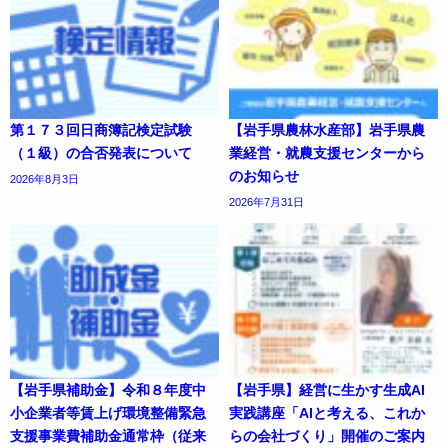
第１７３回日商簿記検定試験
【岩手県農林水産部】岩手県農
（１級）の合否発表について
業経営・就農支援センターから
のお知らせ
2026年8月3日
2026年7月31日
【岩手県補助金】令和８年度中
【岩手県】経営に生かす生成AI
小企業者等賃上げ環境整備緊急
実践講座「AIと考える、これか
支援事業費補助金通常枠（従来
らの会社づくり」開催のご案内