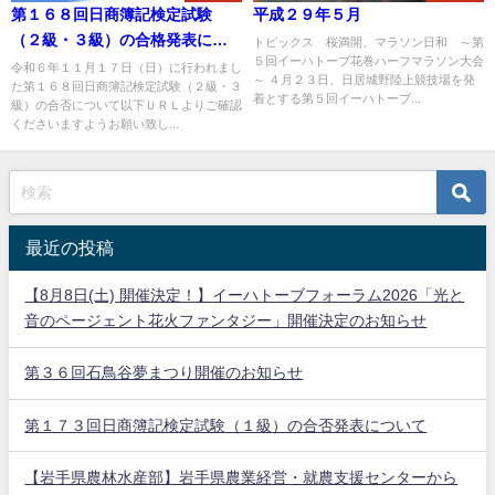
第１６８回日商簿記検定試験
平成２９年５月
（２級・３級）の合格発表につ
トピックス 桜満開、マラソン日和 ～第
５回イーハトーブ花巻ハーフマラソン大会
いて
令和６年１１月１７日（日）に行われまし
～ ４月２３日、日居城野陸上競技場を発
た第１６８回日商簿記検定試験（２級・３
着とする第５回イーハトーブ...
級）の合否について以下ＵＲＬよりご確認
くださいますようお願い致し...
最近の投稿
【8月8日(土) 開催決定！】イーハトーブフォーラム2026「光と
音のページェント花火ファンタジー」開催決定のお知らせ
第３６回石鳥谷夢まつり開催のお知らせ
第１７３回日商簿記検定試験（１級）の合否発表について
【岩手県農林水産部】岩手県農業経営・就農支援センターから