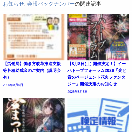
お知らせ
,
会報バックナンバー
の関連記事
【労働局】働き方改革推進支援
【8月8日(土) 開催決定！】イー
等各種助成金のご案内（説明会
ハトーブフォーラム2026「光と
有）
音のページェント花火ファンタ
ジー」開催決定のお知らせ
2026年8月6日
2026年8月5日