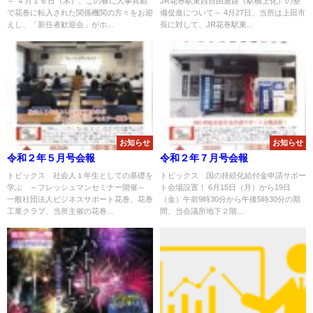
～ ４月１６日（木）、この春に人事異動
JR花巻駅東西自由通路（駅橋上化）の整
で花巻に転入された関係機関の方々をお迎
備促進について～ 4月27日、当所は上田市
えし、「新任者歓迎会」がホ...
長に対して、JR花巻駅東...
お知らせ
お知らせ
令和２年５月号会報
令和２年７月号会報
トピックス 社会人１年生としての基礎を
トピックス 国の持続化給付金申請サポー
学ぶ ～フレッシュマンセミナー開催～
ト会場設置！ 6月15日（月）から19日
一般社団法人ビジネスサポート花巻、花巻
（金）午前9時30分から午後5時30分の期
工業クラブ、当所主催の花巻...
間、当会議所地下２階...