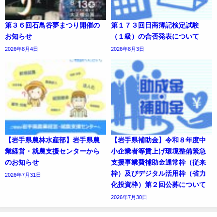
第３６回石鳥谷夢まつり開催の
第１７３回日商簿記検定試験
お知らせ
（１級）の合否発表について
2026年8月4日
2026年8月3日
【岩手県農林水産部】岩手県農
【岩手県補助金】令和８年度中
業経営・就農支援センターから
小企業者等賃上げ環境整備緊急
のお知らせ
支援事業費補助金通常枠（従来
枠）及びデジタル活用枠（省力
2026年7月31日
化投資枠）第２回公募について
2026年7月30日