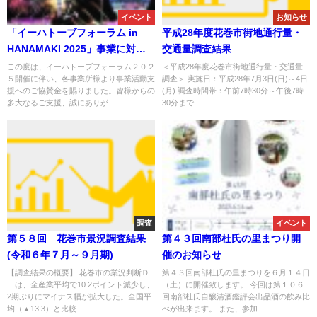
イベント
お知らせ
「イーハトーブフォーラム in
平成28年度花巻市街地通行量・
HANAMAKI 2025」事業に対す
交通量調査結果
るご協賛のお礼
この度は、イーハトーブフォーラム２０２
＜平成28年度花巻市街地通行量・交通量
５開催に伴い、各事業所様より事業活動支
調査＞ 実施日：平成28年7月3日(日)～4日
援へのご協賛金を賜りました。皆様からの
(月) 調査時間帯：午前7時30分～午後7時
多大なるご支援、誠にありが...
30分まで ...
調査
イベント
第５８回 花巻市景況調査結果
第４３回南部杜氏の里まつり開
(令和６年７月～９月期)
催のお知らせ
【調査結果の概要】 花巻市の業況判断Ｄ
第４３回南部杜氏の里まつりを６月１４日
Ｉは、全産業平均で10.2ポイント減少し、
（土）に開催致します。 今回は第１０６
2期ぶりにマイナス幅が拡大した。全国平
回南部杜氏自醸清酒鑑評会出品酒の飲み比
均（▲13.3）と比較...
べが出来ます。 また、参加...