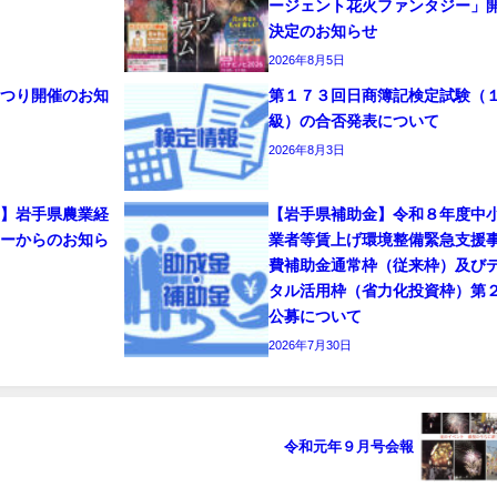
ージェント花火ファンタジー」
決定のお知らせ
2026年8月5日
まつり開催のお知
第１７３回日商簿記検定試験（
級）の合否発表について
2026年8月3日
部】岩手県農業経
【岩手県補助金】令和８年度中
ターからのお知ら
業者等賃上げ環境整備緊急支援
費補助金通常枠（従来枠）及び
タル活用枠（省力化投資枠）第
公募について
2026年7月30日
令和元年９月号会報