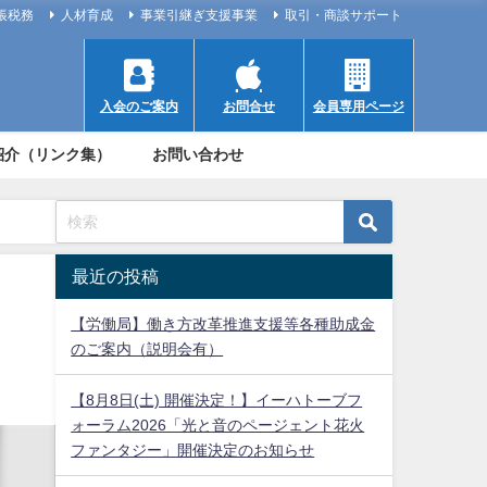
帳税務
人材育成
事業引継ぎ支援事業
取引・商談サポート
入会のご案内
お問合せ
会員専用ページ
紹介（リンク集）
お問い合わせ
最近の投稿
【労働局】働き方改革推進支援等各種助成金
のご案内（説明会有）
【8月8日(土) 開催決定！】イーハトーブフ
ォーラム2026「光と音のページェント花火
ファンタジー」開催決定のお知らせ