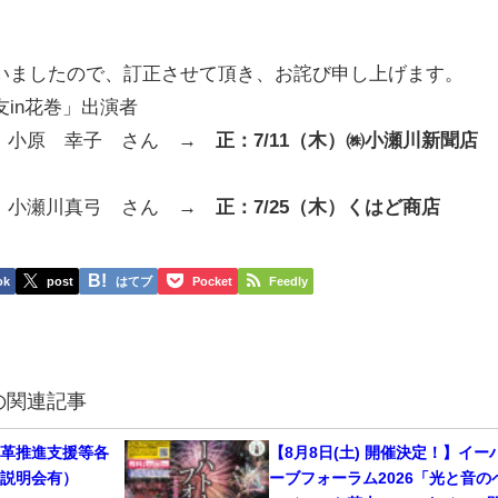
いましたので、訂正させて頂き、お詫び申し上げます。
in花巻」出演者
店 小原 幸子 さん →
正：7/11（木）㈱小瀬川新聞店
店 小瀬川真弓 さん
→ 正：7/25（木）くはど商店
ok
post
はてブ
Pocket
Feedly
の関連記事
改革推進支援等各
【8月8日(土) 開催決定！】イー
（説明会有）
ーブフォーラム2026「光と音の