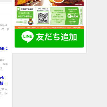
臨時議
いて、任
開催に
物詩
。 今年
..
助金
申請受
が自ら
く、販
..