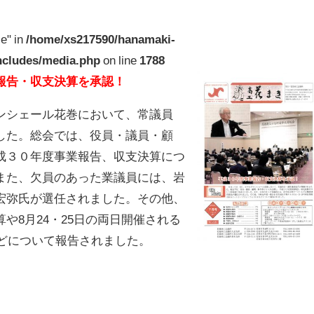
le" in
/home/xs217590/hanamaki-
includes/media.php
on line
1788
報告・収支決算を承認！
ンシェール花巻において、常議員
した。総会では、役員・議員・顧
成３０年度事業報告、収支決算につ
また、欠員のあった業議員には、岩
宏弥氏が選任されました。その他、
や8月24・25日の両日開催される
などについて報告されました。