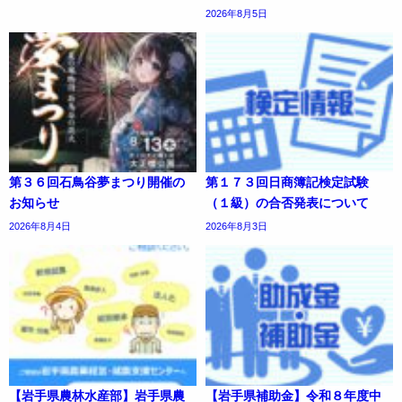
2026年8月5日
第３６回石鳥谷夢まつり開催の
第１７３回日商簿記検定試験
お知らせ
（１級）の合否発表について
2026年8月4日
2026年8月3日
【岩手県農林水産部】岩手県農
【岩手県補助金】令和８年度中