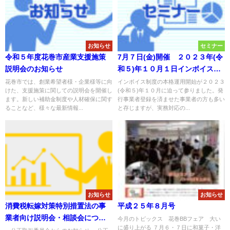
お知らせ
セミナー
令和５年度花巻市産業支援施策
7月７日(金)開催 ２０２３年(令
説明会のお知らせ
和５)年１０月１日インボイス制
度スタート直前対策講座
花巻市では、創業希望者様・企業様等に向
インボイス制度の本格運用開始が２０２３
けた、支援施策に関しての説明会を開催し
(令和５)年１０月に迫って参りました。発
ます。新しい補助金制度や人材確保に関す
行事業者登録を済ませた事業者の方も多い
ることなど、様々な最新情報...
と存じますが、実務対応の...
お知らせ
お知らせ
消費税転嫁対策特別措置法の事
平成２５年８月号
業者向け説明会・相談会につい
今月のトピックス 花巻BBフェア 大い
に盛り上がる ７月６・７日に和菓子・洋
て