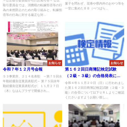
～公正取引委員会からのお知らせ～ 公正
菓子を問わず、花巻や県内外のおやつ等を
取引委員会では、消費税の転嫁拒否等の行
一堂に集めたＢＢ（べつばら...
為の未然防止のための取り組みと、転嫁拒
否等の行為に対する厳正な対...
お知らせ
お知らせ
令和７年１２月号会報
第１６２回日商簿記検定試験
（２級・３級）の合格発表につ
５３事業所、２１４名表彰 ～第７５回永
年勤続優良従業員表彰式～ 第７５回永年
いて
令和４年１１月２０日（日）に行われまし
勤続優良従業員表彰式が、１１月２７日
た第１６２回日商簿記検定試験（２級・３
（木）なはんプラザで開催され...
級）の合否について以下ＵＲＬよりご確認
くださいますようお願い致し...