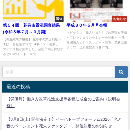
調査
お知らせ
第５４回 花巻市景況調査結果
平成３０年５月号会報
(令和５年７月～９月期)
トピックス 新入社員としての基礎を研修
～フレッシュマンセミナーを開催～ 一般
【調査結果の概要】 花巻市の業況判断Ｄ
社団法人ビジネスサポート花巻、花巻工業
Ｉは、全産業平均で6.4ポイント減少し、
クラブ、当所主催の花巻市内...
マイナス幅が拡大した。全国平均と比較す
ると9.5ポイント、東北...
最近の投稿
【労働局】働き方改革推進支援等各種助成金のご案内（説明会
有）
【8月8日(土) 開催決定！】イーハトーブフォーラム2026「光と
音のページェント花火ファンタジー」開催決定のお知らせ