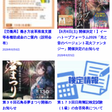
【労働局】働き方改革推進支援
【8月8日(土) 開催決定！】イー
等各種助成金のご案内（説明会
ハトーブフォーラム2026「光と
有）
音のページェント花火ファンタ
ジー」開催決定のお知らせ
2026年8月6日
2026年8月5日
第３６回石鳥谷夢まつり開催の
第１７３回日商簿記検定試験
お知らせ
（１級）の合否発表について