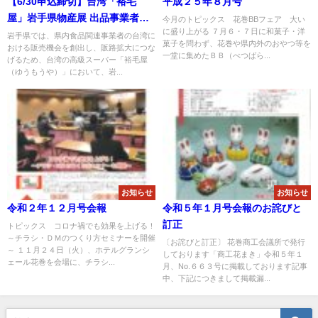
【6/30申込締切】台湾「裕毛
平成２５年８月号
屋」岩手県物産展 出品事業者の
今月のトピックス 花巻BBフェア 大い
に盛り上がる ７月６・７日に和菓子・洋
募集について
岩手県では、県内食品関連事業者の台湾に
菓子を問わず、花巻や県内外のおやつ等を
おける販売機会を創出し、販路拡大につな
一堂に集めたＢＢ（べつばら...
げるため、台湾の高級スーパー「裕毛屋
（ゆうもうや）」において、岩...
お知らせ
お知らせ
令和２年１２月号会報
令和５年１月号会報のお詫びと
訂正
トピックス コロナ禍でも効果を上げる！
～チラシ・ＤＭのつくり方セミナーを開催
〔お詫びと訂正〕 花巻商工会議所で発行
～ １１月２４日（火）、ホテルグランシ
しております「商工花まき」令和５年１
ェール花巻を会場に、チラシ...
月、No.６６３号に掲載しております記事
中、下記につきまして掲載漏...