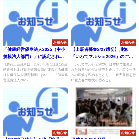
お知らせ
お知らせ
「健康経営優良法人2025（中小
【出展者募集2/27締切】川徳
規模法人部門）」に認定されま
「いわてマルシェ2026」のご案
した！
内
花巻商工会議所は、2025年3月11日に経済
「いわてマルシェ2026」は本県で生産さ
産業省および日本健康会議が運営する健康
れた特産品の展示即売を通じて、広く一般
経営優良法人認定制度において、「健康経
への理解を深めるとともに、観光宣伝を行
営優良法人2025（...
い観光客の増大を図ること...
お知らせ
お知らせ