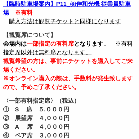
【臨時駐車場案内】P11_㈱伸和光機 従業員駐車
場
※有料
購入方法は観覧チケットと同様になります
【観覧席について】
会場内は
一部
指定の有料席
となります。
※有料
指定席以外は無料席となります。
観覧希望の方は、事前にチケットを購入してご来
場ください。
※オンライン購入の際は、手数料が発生致します
ので、予めご了承ください。
〈一部有料指定席〉（税込）
① S 席 ５,０００円
② 展望席 ４,０００円
③ A 席 ４,０００円
④ ペア席 ３,０００円