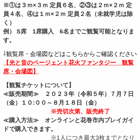
※①は３ｍ×３ｍ 定員６名、②③は２ｍ×２ｍ 定
員４名、④は１ｍ×２ｍ 定員２名（未就学児は除
く）
例） S席 1席購入 6名までご観覧可能となりま
す。
⇩観覧席・会場図などはこちらからご確認ください
【光と音のページェント花火ファンタジー 観覧
席・会場図】
【観覧チケットについて】
≪販売期間≫ ２０２３年（令和５年）７月７日
（金）１０:００～８月１８日（金）
※売切次第、販売終了
≪購入方法≫ オンラインと花巻市内プレイガイ
ドで購入できます。
※1人につき最大3枚までとなり