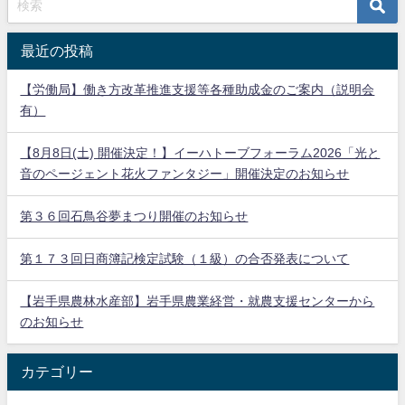
最近の投稿
【労働局】働き方改革推進支援等各種助成金のご案内（説明会
有）
【8月8日(土) 開催決定！】イーハトーブフォーラム2026「光と
音のページェント花火ファンタジー」開催決定のお知らせ
第３６回石鳥谷夢まつり開催のお知らせ
第１７３回日商簿記検定試験（１級）の合否発表について
【岩手県農林水産部】岩手県農業経営・就農支援センターから
のお知らせ
カテゴリー