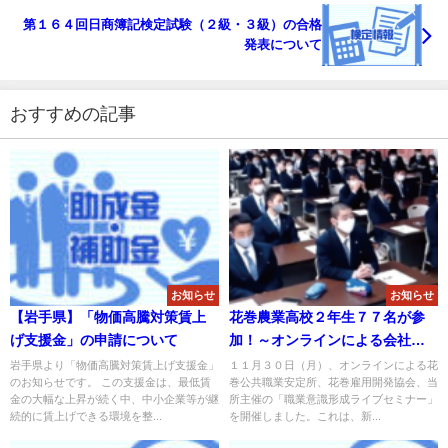
第１６４回日商簿記検定試験（２級・３級）の合格
発表について
おすすめの記事
お知らせ
お知らせ
【岩手県】「物価高騰対策賃上
花巻農業高校２年生７７名が参
げ支援金」の申請について
加！～オンラインによる会社説
明・事業所見学会～
岩手県より「物価高騰対策賃上げ支援金」
１１月３０日（月）、オンラインによる花
のお知らせです。 この支援金は、最低賃
巻公共職業安定所、花巻雇用開発協会、当
金の大幅な上昇が続く中、中小企業等が継
所主催の「職業意識形成ライブセミナー」
続的に賃上げできる環境を整...
を開催しました。これは、新...