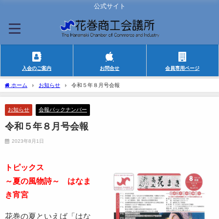
公式サイト
入会のご案内
お問合せ
会員専用ページ
ホーム
お知らせ
令和５年８月号会報
お知らせ
会報バックナンバー
令和５年８月号会報
2023年8月1日
トピックス
～夏の風物詩～ はなま
き宵宮
花巻の夏といえば「はな