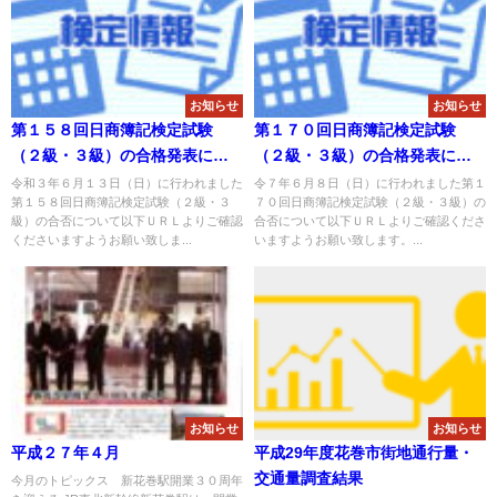
お知らせ
お知らせ
第１５８回日商簿記検定試験
第１７０回日商簿記検定試験
（２級・３級）の合格発表につ
（２級・３級）の合格発表につ
いて
いて
令和３年６月１３日（日）に行われました
令７年６月８日（日）に行われました第１
第１５８回日商簿記検定試験（２級・３
７０回日商簿記検定試験（２級・３級）の
級）の合否について以下ＵＲＬよりご確認
合否について以下ＵＲＬよりご確認くださ
くださいますようお願い致しま...
いますようお願い致します。...
お知らせ
お知らせ
平成２７年４月
平成29年度花巻市街地通行量・
交通量調査結果
今月のトピックス 新花巻駅開業３０周年