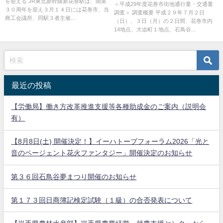
を迎える JR東北新幹線新花巻駅は、開業
＜平成29年度花巻市街地通行量・交通量
３０周年を迎え３月１４日には花巻市、当
調査＞ 調査概要 平成２９年７月２日
商工会議所、同駅３者主催...
（日）、３日（月）の２日間、花巻市内
14地点、大迫町１地点、石鳥谷...
最近の投稿
【労働局】働き方改革推進支援等各種助成金のご案内（説明会
有）
【8月8日(土) 開催決定！】イーハトーブフォーラム2026「光と
音のページェント花火ファンタジー」開催決定のお知らせ
第３６回石鳥谷夢まつり開催のお知らせ
第１７３回日商簿記検定試験（１級）の合否発表について