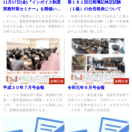
11月17日(金)『インボイス制度
第１６１回日商簿記検定試験
実務対策セミナー』を開催いた
（１級）の合否発表について
します。
インボイス制度がいよいよスタートいた
・令和４年６月１２日に行われました第１
しました。適格請求書発行事業者登録を済
６１回日商簿記検定試験（１級）の合格者
ませた方も多いと存じますが、実務対応で
について以下のＵＲＬよりご確認ください
お困りな点はございませんか...
ますようお願い致します。 ...
お知らせ
お知らせ
平成３０年７月号会報
令和元年６月号会報
トピックス 髙橋会頭１期目、新体制で発
トピックス 東北最大級 花巻市大迫町で
進！～通常議員総会を開催～ ６月２５日
日本ワインを味わう 「日本ワインフェス
（月）、ホテルグランシェール花巻におい
ティバル花巻大迫２０１９」が５月２５日
て、髙橋会頭就任後初となる...
～２６日、大迫町の大迫交流...