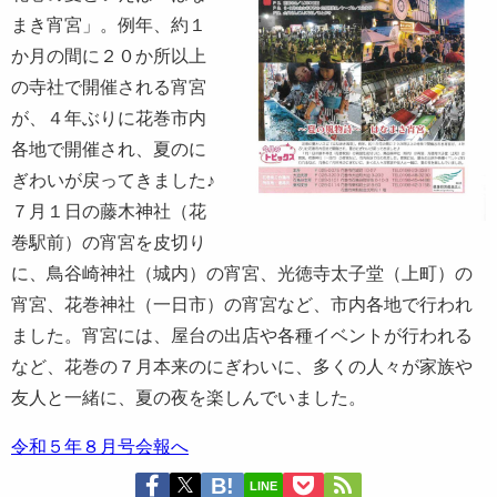
まき宵宮」。例年、約１
か月の間に２０か所以上
の寺社で開催される宵宮
が、４年ぶりに花巻市内
各地で開催され、夏のに
ぎわいが戻ってきました♪
７月１日の藤木神社（花
巻駅前）の宵宮を皮切り
に、鳥谷崎神社（城内）の宵宮、光徳寺太子堂（上町）の
宵宮、花巻神社（一日市）の宵宮など、市内各地で行われ
ました。宵宮には、屋台の出店や各種イベントが行われる
など、花巻の７月本来のにぎわいに、多くの人々が家族や
友人と一緒に、夏の夜を楽しんでいました。
令和５年８月号会報へ
LINE