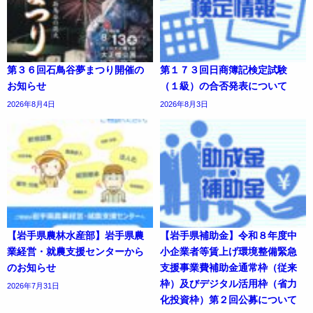
第３６回石鳥谷夢まつり開催の
第１７３回日商簿記検定試験
お知らせ
（１級）の合否発表について
2026年8月4日
2026年8月3日
【岩手県農林水産部】岩手県農
【岩手県補助金】令和８年度中
業経営・就農支援センターから
小企業者等賃上げ環境整備緊急
のお知らせ
支援事業費補助金通常枠（従来
枠）及びデジタル活用枠（省力
2026年7月31日
化投資枠）第２回公募について