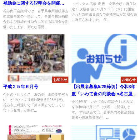
補助金に関する説明会を開催い
トピックス 高橋 豊 氏 次期会頭に再任決
定！ 次期会頭に８月２５日（木）に開催
たします！
花巻商工会議所では、岩手県事業継続伴走
された臨時議員総会で高橋豊氏が次期会頭
型支援事業の一環として、事業再構築補助
に再選されました。 任...
金および持続化補助金に関する説明会を開
催いたします。新たな需要...
お知らせ
お知らせ
平成２５年６月号
【出展者募集5/29締切】令和8年
度「いわて食の商談会in名古屋」
今月のトピックス 海の幸、山の幸勢ぞろ
い どでびっくり市in花巻 5月26日(日)、
のご案内
令和8年度「いわて食の商談会 in 名古屋」
花巻市上町通りで「第20回どでびっくり
を令和8年7月22日（水曜）に開催しま
市ｉｎ花巻」が開催...
す。 本商談会では、岩手県内の食品製造
業者や農林漁業者が、...