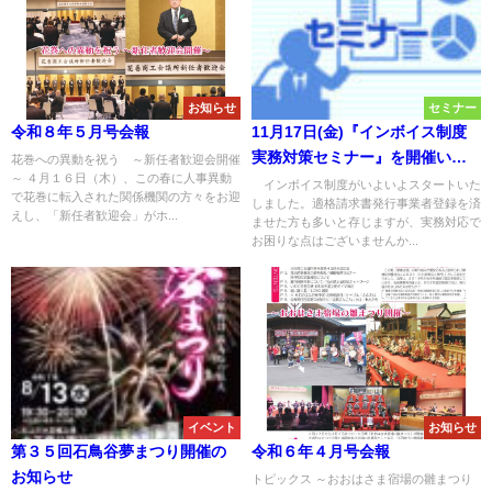
お知らせ
セミナー
令和８年５月号会報
11月17日(金)『インボイス制度
実務対策セミナー』を開催いた
花巻への異動を祝う ～新任者歓迎会開催
～ ４月１６日（木）、この春に人事異動
します。
インボイス制度がいよいよスタートいた
で花巻に転入された関係機関の方々をお迎
しました。適格請求書発行事業者登録を済
えし、「新任者歓迎会」がホ...
ませた方も多いと存じますが、実務対応で
お困りな点はございませんか...
イベント
お知らせ
第３５回石鳥谷夢まつり開催の
令和６年４月号会報
お知らせ
トピックス ～おおはさま宿場の雛まつり