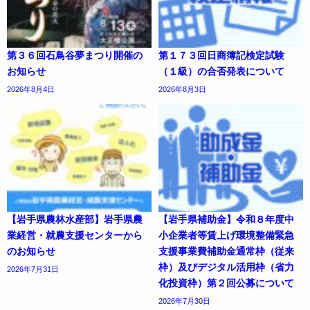
第３６回石鳥谷夢まつり開催の
第１７３回日商簿記検定試験
お知らせ
（１級）の合否発表について
2026年8月4日
2026年8月3日
【岩手県農林水産部】岩手県農
【岩手県補助金】令和８年度中
業経営・就農支援センターから
小企業者等賃上げ環境整備緊急
のお知らせ
支援事業費補助金通常枠（従来
枠）及びデジタル活用枠（省力
2026年7月31日
化投資枠）第２回公募について
2026年7月30日