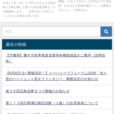
開催～ ２月２３日から３月3日までの10日
８月１３日（水）１９時３０分より石鳥谷
間「おおはさま宿場の雛まつり」が開催さ
町大正橋公園にて第３５回石鳥谷夢まつり
れました。 大迫町はか...
を開催致します。 「未来を担う子供たち
にふるさと石鳥谷の思い出を...
最近の投稿
【労働局】働き方改革推進支援等各種助成金のご案内（説明会
有）
【8月8日(土) 開催決定！】イーハトーブフォーラム2026「光と
音のページェント花火ファンタジー」開催決定のお知らせ
第３６回石鳥谷夢まつり開催のお知らせ
第１７３回日商簿記検定試験（１級）の合否発表について