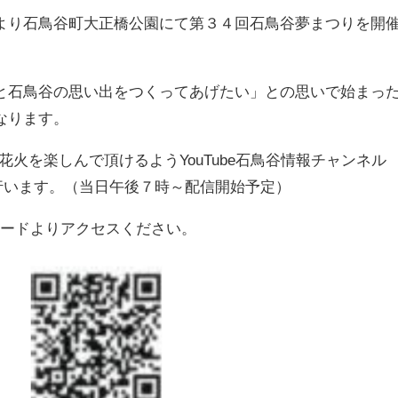
より石鳥谷町大正橋公園にて第３４回石鳥谷夢まつりを開
と石鳥谷の思い出をつくってあげたい」との思いで始まっ
なります。
の花火を楽しんで頂けるようYouTube石鳥谷情報チャンネル
を行います。（当日午後７時～配信開始予定）
コードよりアクセスください。