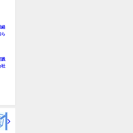
業経
知ら
実践
会社