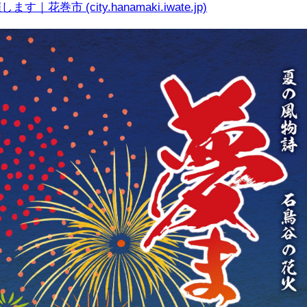
巻市 (city.hanamaki.iwate.jp)