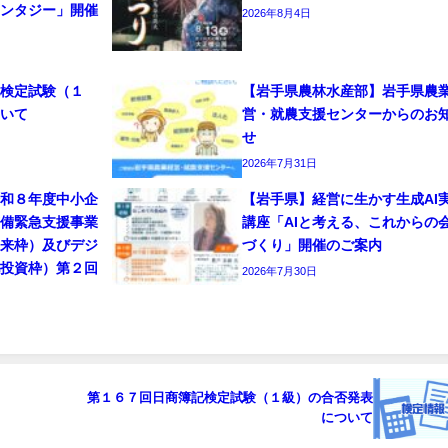
ァンタジー」開催
2026年8月4日
記検定試験（１
【岩手県農林水産部】岩手県農
ついて
営・就農支援センターからのお
せ
2026年7月31日
令和８年度中小企
【岩手県】経営に生かす生成AI
整備緊急支援事業
講座「AIと考える、これからの
従来枠）及びデジ
づくり」開催のご案内
化投資枠）第２回
2026年7月30日
第１６７回日商簿記検定試験（１級）の合否発表
について