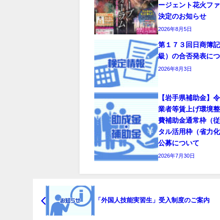
ージェント花火フ
決定のお知らせ
2026年8月5日
第１７３回日商簿
級）の合否発表に
2026年8月3日
【岩手県補助金】
業者等賃上げ環境
費補助金通常枠（
タル活用枠（省力
公募について
2026年7月30日
「外国人技能実習生」受入制度のご案内