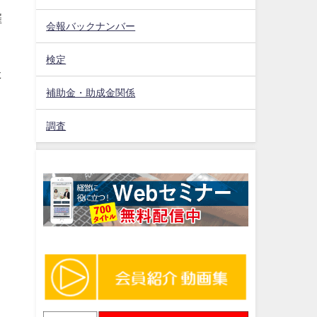
催
会報バックナンバー
検定
た
補助金・助成金関係
調査