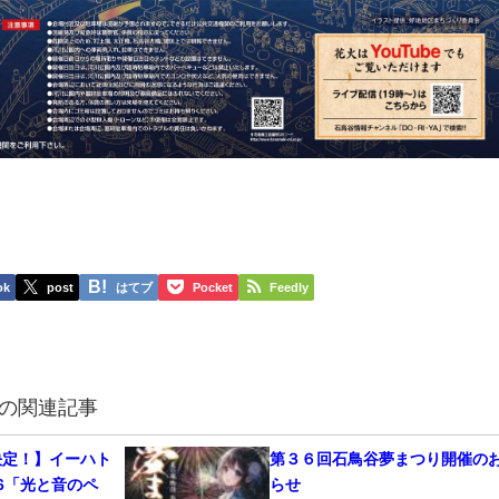
ok
post
はてブ
Pocket
Feedly
の関連記事
催決定！】イーハト
第３６回石鳥谷夢まつり開催の
26「光と音のペ
らせ