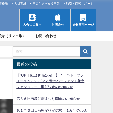
帳税務
人材育成
事業引継ぎ支援事業
取引・商談サポート
入会のご案内
お問合せ
会員専用ページ
紹介（リンク集）
お問い合わせ
最近の投稿
【8月8日(土) 開催決定！】イーハトーブフ
ォーラム2026「光と音のページェント花火
ファンタジー」開催決定のお知らせ
第３６回石鳥谷夢まつり開催のお知らせ
第１７３回日商簿記検定試験（１級）の合否