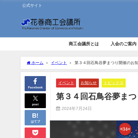
公式サイト
商工会議所とは
入会のご案内
ホーム
イベント
第３４回石鳥谷夢まつり開催のお
イベント
お知らせ
トピックス
Facebook
第３４回石鳥谷夢まつ
post
2024年7月24日
はてブ