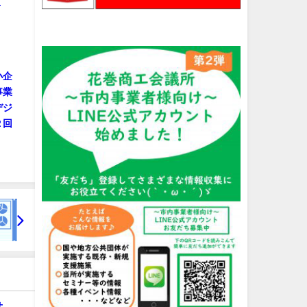
１
小企
事業
デジ
２回
せ