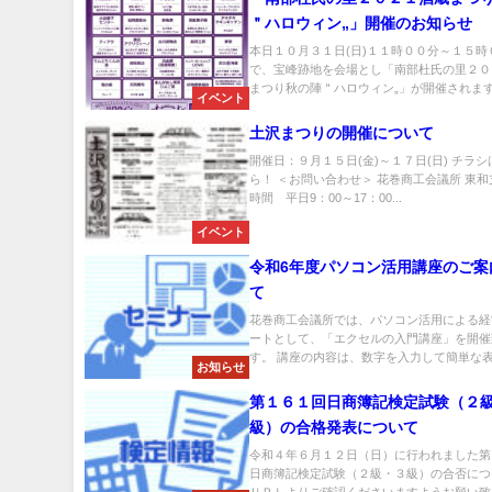
＂ハロウィン„」開催のお知らせ
本日１０月３１日(日)１１時００分～１５時
で、宝峰跡地を会場とし「南部杜氏の里２０
まつり秋の陣＂ハロウィン„」が開催されます.
イベント
土沢まつりの開催について
開催日：９月１５日(金)～１７日(日) チラ
ら！ ＜お問い合わせ＞ 花巻商工会議所 東
時間 平日9：00～17：00...
イベント
令和6年度パソコン活用講座のご案
て
花巻商工会議所では、パソコン活用による経
ートとして、「エクセルの入門講座」を開催
す。 講座の内容は、数字を入力して簡単な表の
お知らせ
第１６１回日商簿記検定試験（２
級）の合格発表について
令和４年６月１２日（日）に行われました第
日商簿記検定試験（２級・３級）の合否につ
ＵＲＬよりご確認くださいますようお願い致し