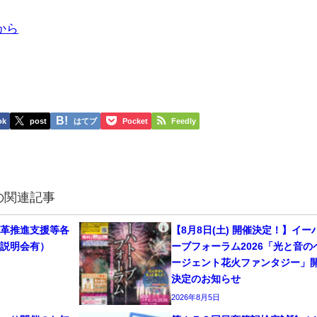
から
ok
post
はてブ
Pocket
Feedly
の関連記事
改革推進支援等各
【8月8日(土) 開催決定！】イー
（説明会有）
ーブフォーラム2026「光と音の
ージェント花火ファンタジー」
決定のお知らせ
2026年8月5日