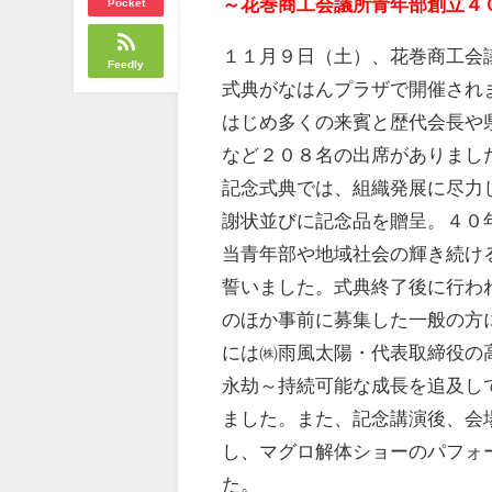
～花巻商工会議所青年部創立４
Pocket
１１月９日（土）、花巻商工会
Feedly
式典がなはんプラザで開催され
はじめ多くの来賓と歴代会長や
など２０８名の出席がありまし
記念式典では、組織発展に尽力
謝状並びに記念品を贈呈。４０
当青年部や地域社会の輝き続け
誓いました。式典終了後に行わ
のほか事前に募集した一般の方
には㈱雨風太陽・代表取締役の
永劫～持続可能な成長を追及し
ました。また、記念講演後、会
し、マグロ解体ショーのパフォ
た。