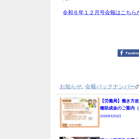
令和６年１２月号会報はこちら
Facebo
お知らせ
,
会報バックナンバー
【労働局】働き方
種助成金のご案内
2026年8月6日