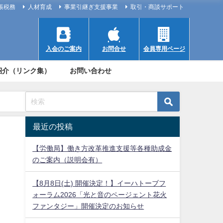
帳税務
人材育成
事業引継ぎ支援事業
取引・商談サポート
入会のご案内
お問合せ
会員専用ページ
紹介（リンク集）
お問い合わせ
最近の投稿
【労働局】働き方改革推進支援等各種助成金
のご案内（説明会有）
【8月8日(土) 開催決定！】イーハトーブフ
ォーラム2026「光と音のページェント花火
ファンタジー」開催決定のお知らせ