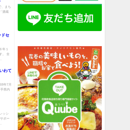
で、まち
「酒蔵
ードセ
６年１
す。 全
.
「いわて
和8年7月
岩手県内
レッシ
スサポー
.