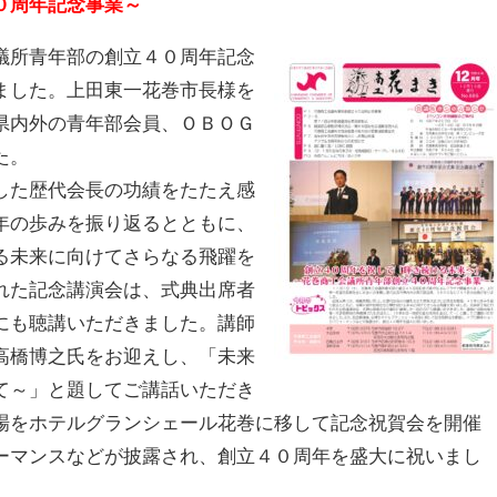
０周年記念事業～
議所青年部の創立４０周年記念
ました。上田東一花巻市長様を
県内外の青年部会員、ＯＢＯＧ
た。
した歴代会長の功績をたたえ感
年の歩みを振り返るとともに、
る未来に向けてさらなる飛躍を
れた記念講演会は、式典出席者
にも聴講いただきました。講師
高橋博之氏をお迎えし、「未来
て～」と題してご講話いただき
場をホテルグランシェール花巻に移して記念祝賀会を開催
ーマンスなどが披露され、創立４０周年を盛大に祝いまし