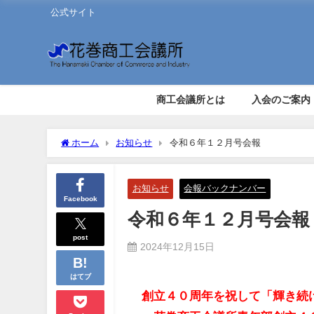
公式サイト
商工会議所とは
入会のご案内
ホーム
お知らせ
令和６年１２月号会報
お知らせ
会報バックナンバー
Facebook
令和６年１２月号会報
post
2024年12月15日
はてブ
創立４０周年を祝して「輝き続