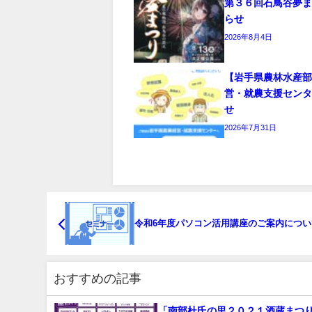
第３６回石鳥谷夢
らせ
2026年8月4日
【岩手県農林水産
営・就農支援セン
せ
2026年7月31日
令和6年度パソコン活用講座のご案内につい
おすすめの記事
「南部杜氏の里２０２１酒蔵まつ