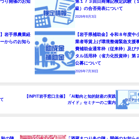
まつり開催のお知
第１７３回日商簿記検定試験（
級）の合否発表について
2026年8月3日
部】岩手県農業経
【岩手県補助金】令和８年度中
ターからのお知ら
業者等賃上げ環境整備緊急支援
費補助金通常枠（従来枠）及び
タル活用枠（省力化投資枠）第
公募について
2026年7月30日
【INPIT岩手窓口主催】「AI動向と知的財産の実践
て
ガイド」セミナーのご案内
り秋の陣
「酒蔵まつり冬の陣」開催のお知ら