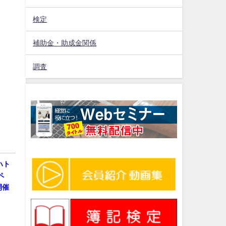
検定
補助金・助成金関係
調査
ハト
ペ
開催