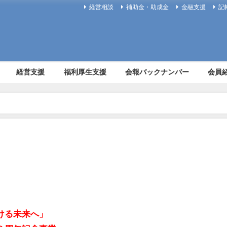
経営相談
補助金・助成金
金融支援
記
経営支援
福利厚生支援
会報バックナンバー
会員
ける未来へ」