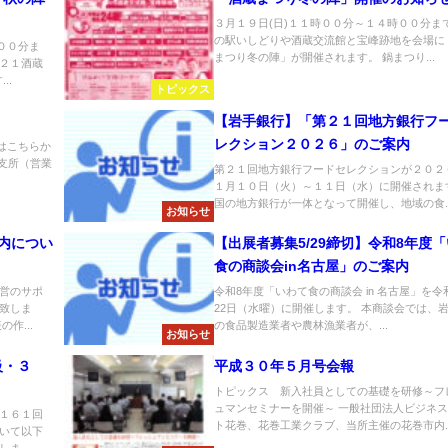
３月１９日(日)１１時００分～１４時００分ま
の駅いしどりや酒蔵交流館と宝峰跡地を会場に
００分ま
まつり冬の陣」が開催されます。 鍋まつり...
２１酒蔵
..
トピックス
【岩手銀行】「第２１回地方銀行フ
レクション２０２６」のご案内
シはこちらか
和支所（営業
第２１回地方銀行フードセレクションが２０２
１月１０日（火）～１１日（水）に開催されま
国の地方銀行が一体となって開催し、地域の食..
お知らせ
内につい
【出展者募集5/29締切】令和8年度
食の商談会in名古屋」のご案内
営のサポ
令和8年度「いわて食の商談会 in 名古屋」を令
致しま
22日（水曜）に開催します。 本商談会では、
作...
の食品製造業者や農林漁業者が、...
お知らせ
級・３
平成３０年５月号会報
トピックス 新入社員としての基礎を研修～フ
ュマンセミナーを開催～ 一般社団法人ビジネ
１６１回
ト花巻、花巻工業クラブ、当所主催の花巻市内..
いて以下
ま...