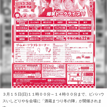
３
月１５
日
(日
)
１１時００分～１４時００分まで、ビバハウ
スいしどりやを会場に「酒蔵まつり冬の陣」が開催されま