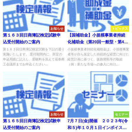
お知らせ
トピックス
第１６３回日商簿記検定試験申
【国補助金】小規模事業者持続
込受付開始のご案内
化補助金（第20回一般型・第4回
創業型）の申請受付が開始され
第１６３回日商簿記検定試験を下記の通り
小規模事業者持続化補助金は、小規模事業
実施いたします。 受付期間内に、所定の
者等が自ら策定した持続的な経営に向けた
ました
申込用紙に記入し、受験料を添えて花巻商
経営計画に基づく、販路開拓等の取組
工会議所までお申込ください...
（例：新たな市場への参入に向け...
お知らせ
セミナー
第１６５回日商簿記検定試験申
7月７日(金)開催 ２０２３年(令
込受付開始のご案内
和５)年１０月１日インボイス制