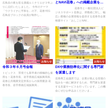
とNAVI花巻」への掲載企業を募
石鳥谷の夜を彩る酒蔵ルミナリエが３年ぶ
りに点灯いたしました。 今年のテーマ
集します！
花巻市と一般社団法人ビ
「ウクライナに平和を」の下、花巻YEG
ジネスサポート花巻は、求職者に対し、幅
石鳥谷ブロックの会員が制作し...
広い業種の企業情報を提供する花巻市企業
検索サイト「おしごとNAV...
お知らせ
お知らせ
令和３年６月号会報
DXや業務効率化に関する専門家
を派遣します
トピックス 苦境でも新卒者の積極的な雇
用を！花巻市長、岩手県南広域振興局長、
花巻商工会議所では、企業が抱える現場の
花巻公共職業安定所長からの採用要請 花
悩みを一緒に解決するため、専門家を派遣
巻市長、岩手県南広域振興局...
する支援サービスを行っています。この機
会にぜひお申込みくださいま...