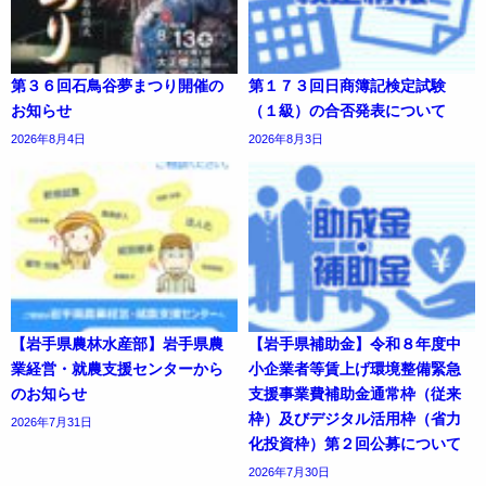
第３６回石鳥谷夢まつり開催の
第１７３回日商簿記検定試験
お知らせ
（１級）の合否発表について
2026年8月4日
2026年8月3日
【岩手県農林水産部】岩手県農
【岩手県補助金】令和８年度中
業経営・就農支援センターから
小企業者等賃上げ環境整備緊急
のお知らせ
支援事業費補助金通常枠（従来
枠）及びデジタル活用枠（省力
2026年7月31日
化投資枠）第２回公募について
2026年7月30日