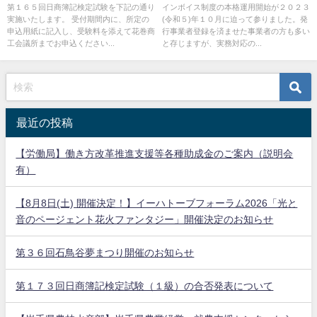
度スタート直前対策講座
第１６５回日商簿記検定試験を下記の通り
インボイス制度の本格運用開始が２０２３
実施いたします。 受付期間内に、所定の
(令和５)年１０月に迫って参りました。発
申込用紙に記入し、受験料を添えて花巻商
行事業者登録を済ませた事業者の方も多い
工会議所までお申込ください...
と存じますが、実務対応の...
最近の投稿
【労働局】働き方改革推進支援等各種助成金のご案内（説明会
有）
【8月8日(土) 開催決定！】イーハトーブフォーラム2026「光と
音のページェント花火ファンタジー」開催決定のお知らせ
第３６回石鳥谷夢まつり開催のお知らせ
第１７３回日商簿記検定試験（１級）の合否発表について