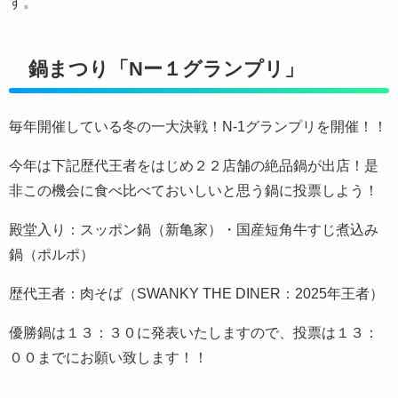
す。
鍋まつり「Nー１グランプリ」
毎年開催している冬の一大決戦！N-1グランプリを開催！！
今年は下記歴代王者をはじめ２２
店舗の絶品鍋が出店！是
非この機会に食べ比べておいしいと思う鍋に投票しよう！
殿堂入り：スッポン鍋（新亀家）・国産短角牛すじ煮込み
鍋（ポルポ）
歴代王者：肉そば（SWANKY THE DINER：2025年王者）
優勝鍋は１３：３０に発表いたしますので、投票は１３：
００までにお願い致します！！