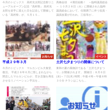
今月のトピックス 高村光太郎記念館リニ
髙橋会頭 ４期目始動！ ～臨時議員総会
ューアルオープン記念『高村祭』 高村光
～ １０月２８日（火）に開催された臨時
太郎を岩手に迎えた日を記念して開催して
議員総会において、任期満了に伴う役員・
いる「高村祭」が、５月１５...
議員改選が行われ、三役等が...
お知らせ
イベント
平成２９年３月
土沢七夕まつりの開催について
今月のトピックス マルカンビル大食堂、
東和の夏の風物詩である「土沢七夕まつ
復活。 平成２８年６月に惜しまれながら
り」が開催されます。 開催日：８月６日
閉店したマルカンビルが、空き店舗を再生
(水)～７日(木) 時間：午後４時～午後８時
させるリノベーション手法を...
３０分 チラシはこちら...