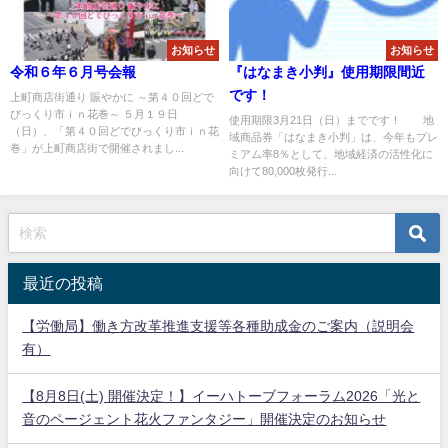
お知らせ
お知らせ
令和６年６月号会報
『はなまき小判』使用期限間近
です！
上町商店街通り 賑やかに ～第４０回どで
びっくり市ｉｎ花巻～ ５月１９日
使用期限3月21日（日）までです！ 地
（日）、「第４０回どでびっくり市ｉｎ花
域商品券「はなまき小判」は、今年もプレ
巻」が上町商店街で開催されまし...
ミアム率8％として、地域経済の活性化に
向けて80,000枚発行...
最近の投稿
【労働局】働き方改革推進支援等各種助成金のご案内（説明会
有）
【8月8日(土) 開催決定！】イーハトーブフォーラム2026「光と
音のページェント花火ファンタジー」開催決定のお知らせ