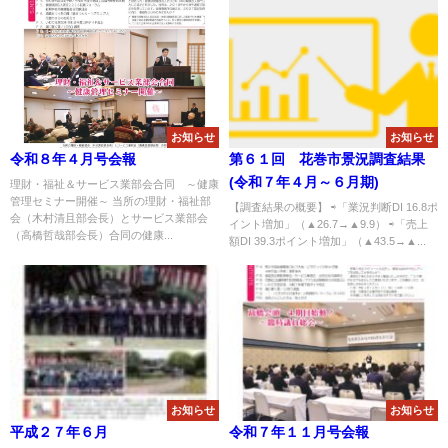
お知らせ
お知らせ
令和８年４月号会報
第６１回 花巻市景況調査結果
(令和７年４月～６月期)
理財・福祉＆サービス業部会合同 ～健康
管理セミナー開催～ 当所の理財・福祉部
【調査結果の概要】 ⇨「業況判断DI 16.8ポ
会（木村清且部会長）とサービス業部会
イント増加」（▲26.7→▲9.9） ⇨「売上
（高橋哲哉部会長）合同の健康...
額DI 39.3ポイント増加」（▲43.5→▲...
お知らせ
お知らせ
平成２７年６月
令和７年１１月号会報