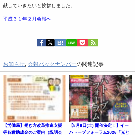
献していきたいと挨拶しました。
平成３１年２月会報へ
LINE
お知らせ
,
会報バックナンバー
の関連記事
【労働局】働き方改革推進支援
【8月8日(土) 開催決定！】イー
等各種助成金のご案内（説明会
ハトーブフォーラム2026「光と