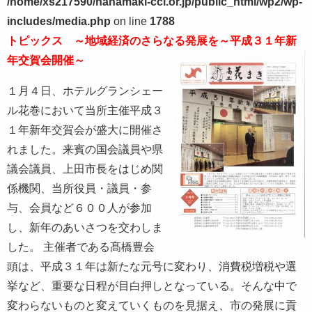
/home/xs217590/hanamaki-cci.or.jp/public_html/wp2/wp-
includes/media.php
on line
1788
トピックス ～地域経済のさらなる発展を～平成３１年新
年交賀会開催～
１月４日、ホテルグランシェー
ル花巻において当所主催平成３
１年新年交賀会が盛大に開催さ
れました。来賓の国会議員や県
議会議員、上田市長をはじめ関
係機関、当所役員・議員・参
与、会員など６００人が参加
し、新年のあいさつを交わしま
した。 主催者である髙橋豊会
頭は、平成３１年は新たな元号に変わり、消費税増税や選
挙など、重要な日程が目白押しとなっている。そんな中で
変わらないものと変えていくものを見据え、市の発展に貢