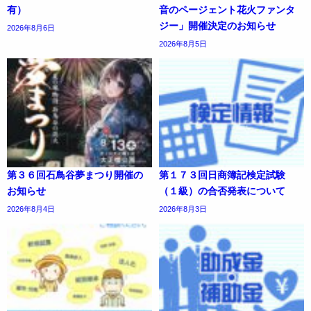
有）
音のページェント花火ファンタ
ジー」開催決定のお知らせ
2026年8月6日
2026年8月5日
第３６回石鳥谷夢まつり開催の
第１７３回日商簿記検定試験
お知らせ
（１級）の合否発表について
2026年8月4日
2026年8月3日