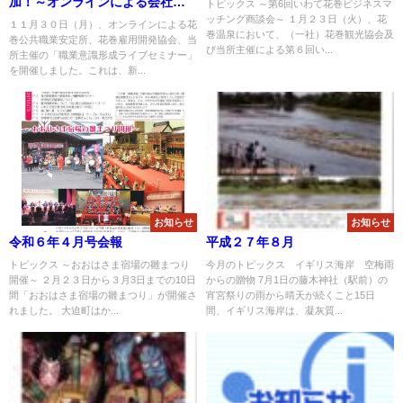
加！～オンラインによる会社説
トピックス ～第6回いわて花巻ビジネスマ
ッチング商談会～ １月２３日（火）、花
明・事業所見学会～
１１月３０日（月）、オンラインによる花
巻温泉において、（一社）花巻観光協会及
巻公共職業安定所、花巻雇用開発協会、当
び当所主催による第６回い...
所主催の「職業意識形成ライブセミナー」
を開催しました。これは、新...
お知らせ
お知らせ
令和６年４月号会報
平成２７年８月
トピックス ～おおはさま宿場の雛まつり
今月のトピックス イギリス海岸 空梅雨
開催～ ２月２３日から３月3日までの10日
からの贈物 7月1日の藤木神社（駅前）の
間「おおはさま宿場の雛まつり」が開催さ
宵宮祭りの雨から晴天が続くこと15日
れました。 大迫町はか...
間、イギリス海岸は、凝灰質...