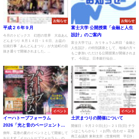
お知らせ
お知らせ
平成２６年９月
富士大学 公開授業「金融と人生
設計」のご案内
今月のトピックス 幻想の世界 大迫あん
どんまつり ８月１４日・１６日、お盆の
富士大学では、カリキュラム科目「金融と
伝統行事「あんどんまつり」が大迫町の目
人生設計」の特別講座として、地域の方々
抜き通りで開催されました。...
もご参加いただける公開授業が開催されま
す。 今回は、日本銀行仙台...
イベント
イベント
イーハトーブフォーラム
土沢まつりの開催について
2026「光と音のページェント花
開催日：９月２０日(土)～２１日(日) チラ
シはこちらから！ ＜お問い合わせ＞ 花巻
火ファンタジー」開催のお知ら
例年、花巻の夏のイベントとして開催して
商工会議所 東和支所（営業時間 平日9：
おります「イーハトーブフォーラム」の