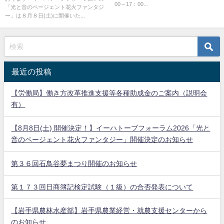
せ
00～17：00...
「光と音のページェント花火ファンタジ
ー」は８月８日(土)に開催いた...
最近の投稿
【労働局】働き方改革推進支援等各種助成金のご案内（説明会
有）
【8月8日(土) 開催決定！】イーハトーブフォーラム2026「光と
音のページェント花火ファンタジー」開催決定のお知らせ
第３６回石鳥谷夢まつり開催のお知らせ
第１７３回日商簿記検定試験（１級）の合否発表について
【岩手県農林水産部】岩手県農業経営・就農支援センターから
のお知らせ