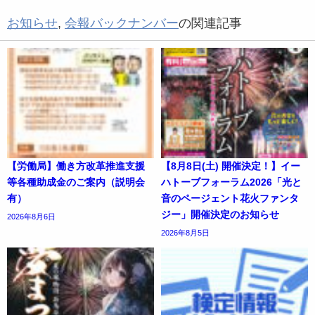
お知らせ
,
会報バックナンバー
の関連記事
【労働局】働き方改革推進支援
【8月8日(土) 開催決定！】イー
等各種助成金のご案内（説明会
ハトーブフォーラム2026「光と
有）
音のページェント花火ファンタ
ジー」開催決定のお知らせ
2026年8月6日
2026年8月5日