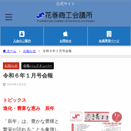
公式サイト
入会のご案内
お問合せ
会員専用ページ
ホーム
お知らせ
令和６年１月号会報
お知らせ
会報バックナンバー
令和６年１月号会報
2024年1月1日
トピックス
進化・豊富な恵み 辰年
「辰年」は、豊かな豊穣と
繁栄が訪れることを象徴し