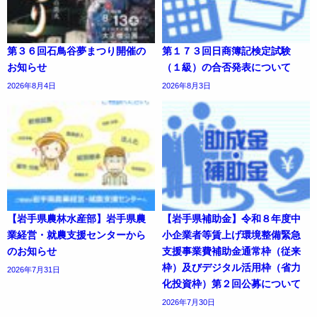
第３６回石鳥谷夢まつり開催の
第１７３回日商簿記検定試験
お知らせ
（１級）の合否発表について
2026年8月4日
2026年8月3日
【岩手県農林水産部】岩手県農
【岩手県補助金】令和８年度中
業経営・就農支援センターから
小企業者等賃上げ環境整備緊急
のお知らせ
支援事業費補助金通常枠（従来
枠）及びデジタル活用枠（省力
2026年7月31日
化投資枠）第２回公募について
2026年7月30日