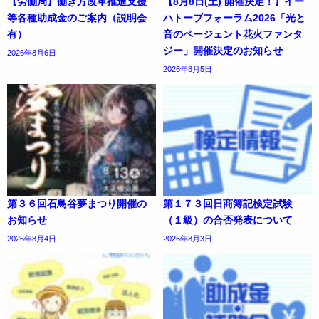
【労働局】働き方改革推進支援
【8月8日(土) 開催決定！】イー
等各種助成金のご案内（説明会
ハトーブフォーラム2026「光と
有）
音のページェント花火ファンタ
ジー」開催決定のお知らせ
2026年8月6日
2026年8月5日
第３６回石鳥谷夢まつり開催の
第１７３回日商簿記検定試験
お知らせ
（１級）の合否発表について
2026年8月4日
2026年8月3日