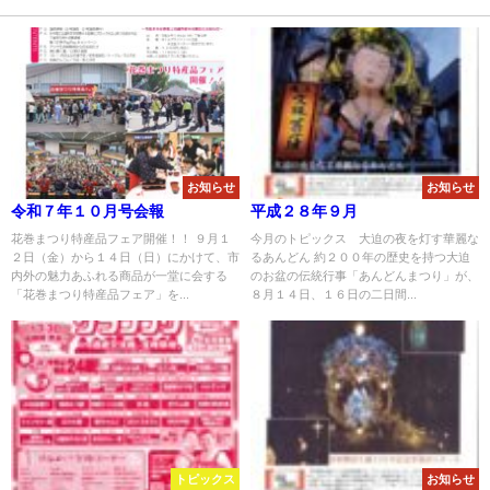
お知らせ
お知らせ
令和７年１０月号会報
平成２８年９月
花巻まつり特産品フェア開催！！ ９月１
今月のトピックス 大迫の夜を灯す華麗な
２日（金）から１４日（日）にかけて、市
るあんどん 約２００年の歴史を持つ大迫
内外の魅力あふれる商品が一堂に会する
のお盆の伝統行事「あんどんまつり」が、
「花巻まつり特産品フェア」を...
８月１４日、１６日の二日間...
トピックス
お知らせ