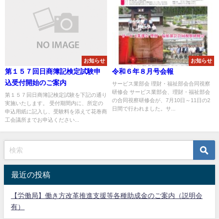
お知らせ
お知らせ
第１５７回日商簿記検定試験申
令和６年８月号会報
込受付開始のご案内
サービス業部会 理財・福祉部会合同視察
研修会 サービス業部会、理財・福祉部会
第１５７回日商簿記検定試験を下記の通り
の合同視察研修会が、7月10日～11日の2
実施いたします。 受付期間内に、所定の
日間で行われました。サ...
申込用紙に記入し、受験料を添えて花巻商
工会議所までお申込ください...
最近の投稿
【労働局】働き方改革推進支援等各種助成金のご案内（説明会
有）