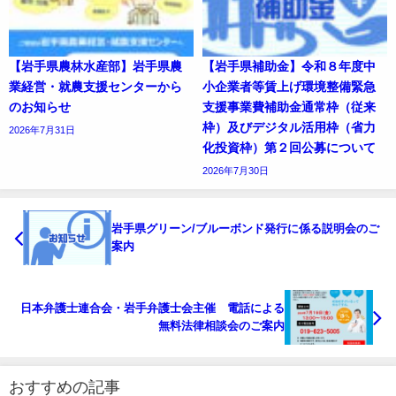
【岩手県農林水産部】岩手県農
【岩手県補助金】令和８年度中
業経営・就農支援センターから
小企業者等賃上げ環境整備緊急
のお知らせ
支援事業費補助金通常枠（従来
枠）及びデジタル活用枠（省力
2026年7月31日
化投資枠）第２回公募について
2026年7月30日
岩手県グリーン/ブルーボンド発行に係る説明会のご
案内
日本弁護士連合会・岩手弁護士会主催 電話による
無料法律相談会のご案内
おすすめの記事