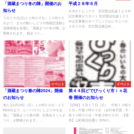
「酒蔵まつり冬の陣」開催のお
平成２８年６月
知らせ
今月のトピックス 宮沢賢治生誕１２０年
記念事業がスタート 宮沢賢治生誕１２０
３月１９日(日)１１時００分～１４時００
年記念事業のオープニングセレモニーが、
分まで、まちの駅いしどりや酒蔵交流館と
４月２９日、宮沢賢治童話村...
宝峰跡地を会場に「酒蔵まつり冬の陣」が
開催されます。 鍋まつり...
イベント
イベント
「酒蔵まつり春の陣2024」開催
第４４回どでびっくり市ｉｎ花
のお知らせ
巻 開催のお知らせ
来たる4月14日（日）１０時００分～１５
【日時】５月１７日（日） 午前１０時３
時00分まで、ビバハウスいしどりやを会
０分～午後３時００分 （歩行者天国：午
場に「酒蔵まつり春の陣 石鳥谷さくらま
前１０時００分～午後３時００分） 【場
つり」が開催されます。 ...
所】上町商店街通り 市内の...