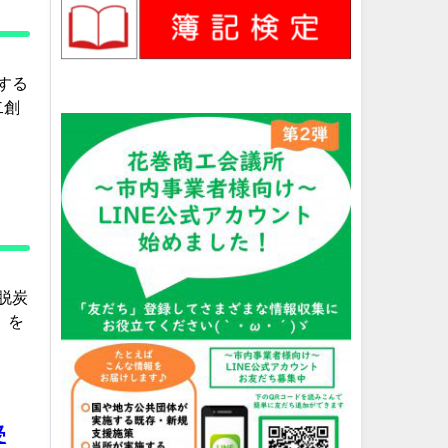
する
二創
脱炭
）を
受