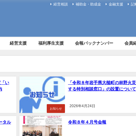
経営相談
補助金・助成金
金融支援
記
経営支援
福利厚生支援
会報バックナンバー
会員
度「い
「令和８年岩手県大槌町の林野火災
内
する特別相談窓口」の設置について
2026年4月24日
お知らせ
ータル
令和８年４月号会報