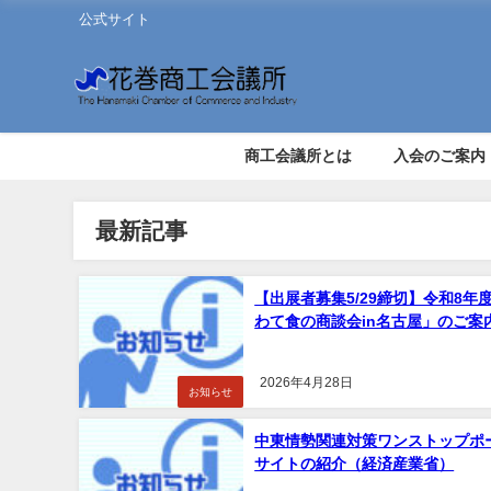
公式サイト
商工会議所とは
入会のご案内
最新記事
【出展者募集5/29締切】令和8年
わて食の商談会in名古屋」のご案
2026年4月28日
お知らせ
中東情勢関連対策ワンストップポ
サイトの紹介（経済産業省）