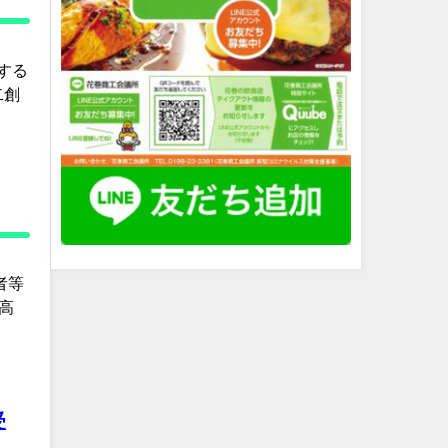
する
二創
者等
高
受