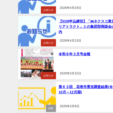
2026年4月24日
お知らせ
【5/28申込締切】「㈱ネクスコ東
リアトラクト」との集団型商談会
内
2026年4月13日
お知らせ
令和８年３月号会報
2026年3月15日
お知らせ
第６３回 花巻市景況調査結果(
10月～12月期)
2026年3月6日
調査