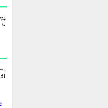
拓等
、販
する
二創
公