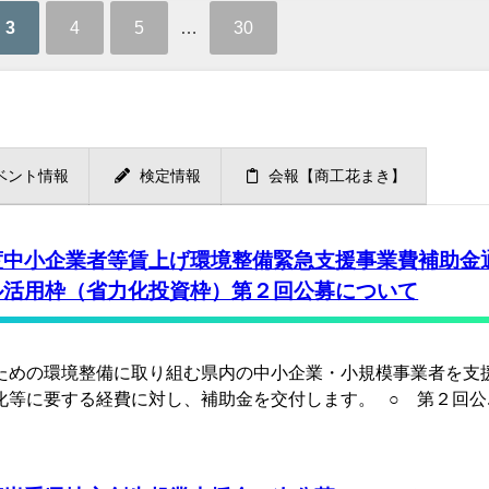
3
4
5
…
30
ベント情報
検定情報
会報【商工花まき】
度中小企業者等賃上げ環境整備緊急支援事業費補助金
ル活用枠（省力化投資枠）第２回公募について
ための環境整備に取り組む県内の中小企業・小規模事業者を支
化等に要する経費に対し、補助金を交付します。 ○ 第２回公