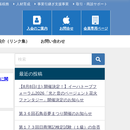
帳税務
人材育成
事業引継ぎ支援事業
取引・商談サポート
入会のご案内
お問合せ
会員専用ページ
紹介（リンク集）
お問い合わせ
最近の投稿
に関
【8月8日(土) 開催決定！】イーハトーブフ
ォーラム2026「光と音のページェント花火
ファンタジー」開催決定のお知らせ
第３６回石鳥谷夢まつり開催のお知らせ
第１７３回日商簿記検定試験（１級）の合否