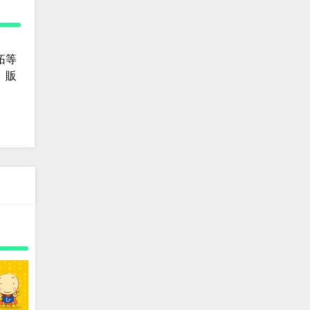
拓等
、販