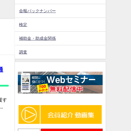
会報バックナンバー
検定
補助金・助成金関係
調査
通
援す
…