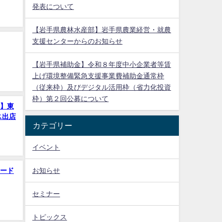
発表について
【岩手県農林水産部】岩手県農業経営・就農
支援センターからのお知らせ
【岩手県補助金】令和８年度中小企業者等賃
上げ環境整備緊急支援事業費補助金通常枠
（従来枠）及びデジタル活用枠（省力化投資
枠）第２回公募について
】東
ス出店
カテゴリー
イベント
お知らせ
ード
セミナー
トピックス