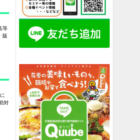
拓等
、販
現に
助対