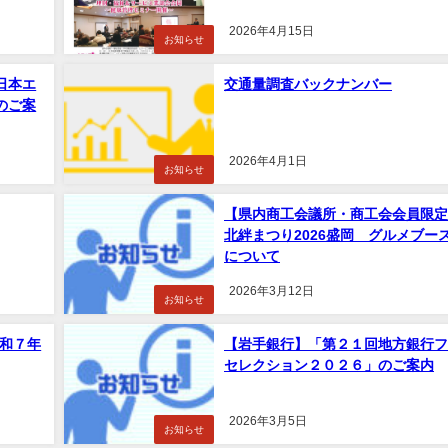
2026年4月15日
お知らせ
日本エ
交通量調査バックナンバー
のご案
2026年4月1日
お知らせ
【県内商工会議所・商工会会員限定
北絆まつり2026盛岡 グルメブー
について
2026年3月12日
お知らせ
令和７年
【岩手銀行】「第２１回地方銀行フ
セレクション２０２６」のご案内
2026年3月5日
お知らせ